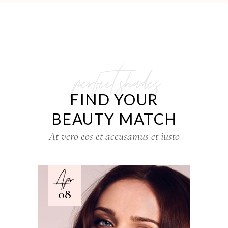
perfect shades
FIND YOUR
BEAUTY MATCH
At vero eos et accusamus et iusto
Apr
08