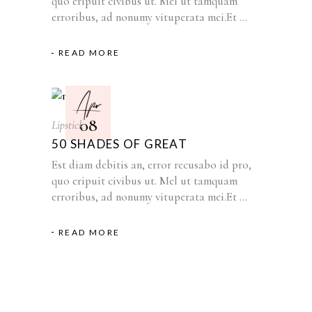
quo eripuit civibus ut. Mel ut tamquam
erroribus, ad nonumy vituperata mei.Et
READ MORE
Apr
08
Lipstick
50 SHADES OF GREAT
Est diam debitis an, error recusabo id pro,
quo eripuit civibus ut. Mel ut tamquam
erroribus, ad nonumy vituperata mei.Et
READ MORE