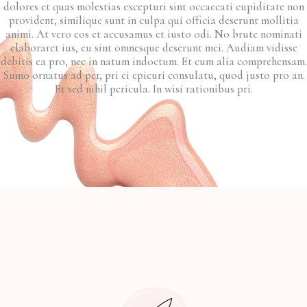
dolores et quas molestias excepturi sint occaecati cupiditate non
provident, similique sunt in culpa qui officia deserunt mollitia
animi. At vero eos et accusamus et iusto odi. No brute nominati
elaboraret ius, eu sint omnesque deserunt mei. Audiam vidisse
debitis ea pro, nec in natum indoctum. Et cum alia comprehensam.
Sumo ornatus ad per, pri ei epicuri consulatu, quod justo pro an.
Et sed nihil pericula. In wisi rationibus pri.