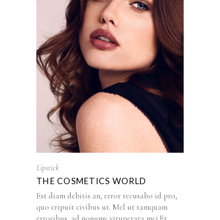
Lipstick
THE COSMETICS WORLD
Est diam debitis an, error recusabo id pro,
quo eripuit civibus ut. Mel ut tamquam
erroribus, ad nonumy vituperata mei.Et