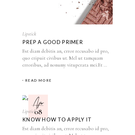
Lipstick
PREP A GOOD PRIMER
Est diam debitis an, error recusabo id pro,
quo eripuit civibus ut. Mel ut tamquam
erroribus, ad nonumy vituperata mei.Et
READ MORE
Apr
08
Lipstick
KNOW HOW TO APPLY IT
Est diam debitis an, error recusabo id pro,