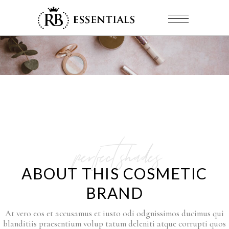
perfect shades
ABOUT THIS COSMETIC
BRAND
At vero eos et accusamus et iusto odi odgnissimos ducimus qui
blanditiis praesentium volup tatum deleniti atque corrupti quos